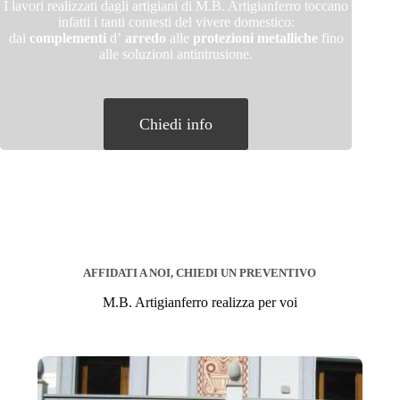
I lavori realizzati dagli artigiani di M.B. Artigianferro toccano
infatti i tanti contesti del vivere domestico:
dai
complementi
d’
arredo
alle
protezioni metalliche
fino
alle soluzioni antintrusione.
Chiedi info
AFFIDATI A NOI, CHIEDI UN PREVENTIVO
M.B. Artigianferro realizza per voi