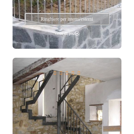
Ringhiere per interni/esterni
vedi di più




