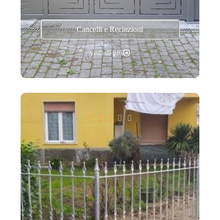
Cancelli e Recinzioni
vedi di più




