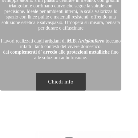
sviluppa attorno a un pilastro centrale in metallo, con gradini
triangolari e corrimano curvo che segue la spirale con
precisione. Ideale per ambienti interni, la scala valorizza lo
spazio con linee pulite e materiali resistenti, offrendo una
soluzione estetica e salvaspazio. Un’opera su misura, pensata
per durare e affascinare
I lavori realizzati dagli artigiani di
M.B. Artigianferro
toccano
infatti i tanti contesti del vivere domestico:
dai
complementi
d’
arredo
alle
protezioni metalliche
fino
alle soluzioni antintrusione.
Chiedi info