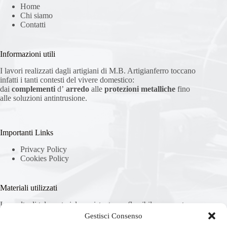
Home
Chi siamo
Contatti
Informazioni utili
I lavori realizzati dagli artigiani di M.B. Artigianferro toccano
infatti i tanti contesti del vivere domestico:
dai
complementi
d’
arredo
alle
protezioni metalliche
fino
alle soluzioni antintrusione.
Importanti Links
Privacy Policy
Cookies Policy
Materiali utilizzati
La scelta di tale materiale, resistente ma flessibile, consente
alla ditta di realizzare articoli duraturi, resistenti e sicuri, che
Gestisci Consenso
coinvolgono branche settoriali davvero ampie.